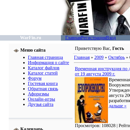
WarFin.ru
Главная
Регистрация
Вход
Приветствую Вас
,
Гость
Меню сайта
Главная страница
Главная
»
2009
»
Октябрь
»
Информация о сайте
Каталог файлов
Временная инструкция по 
Каталог статей
от 19 августа 2009 г.
Форум
Временная
Гостевая книга
Вооруженн
Обратная связь
Утвержден
Афоризмы
августа 20
Онлайн-игры
разработв
Друзья сайта
дальше »
Просмотров: 108028
| Рейти
Календарь