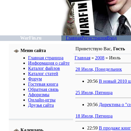
WarFin.ru
Главная
Регистрация
Вход
Приветствую Вас
,
Гость
Меню сайта
Главная страница
Главная
»
2008
»
Июль
Информация о сайте
Каталог файлов
28 Июля, Понедельник
Каталог статей
Форум
20:56
В новый 2010 ш
Гостевая книга
Обратная связь
25 Июля, Пятница
Афоризмы
Онлайн-игры
20:56
Директива о "с
Друзья сайта
18 Июля, Пятница
22:59
В продаже книг
Календарь