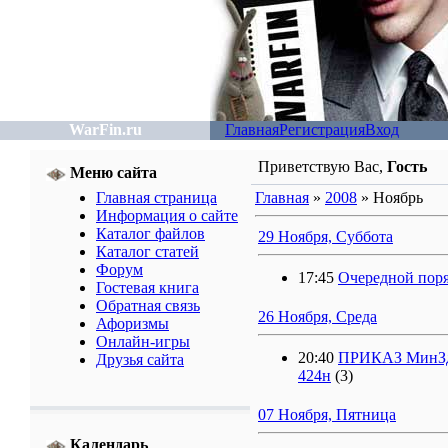
WarFin.ru
Главная
Регистрация
Вход
Приветствую Вас
,
Гость
Меню сайта
Главная страница
Главная
»
2008
»
Ноябрь
Информация о сайте
Каталог файлов
29 Ноября, Суббота
Каталог статей
Форум
17:45
Очередной поря
Гостевая книга
Обратная связь
26 Ноября, Среда
Афоризмы
Онлайн-игры
20:40
ПРИКАЗ МинЗдра
Друзья сайта
424н
(3)
07 Ноября, Пятница
Календарь