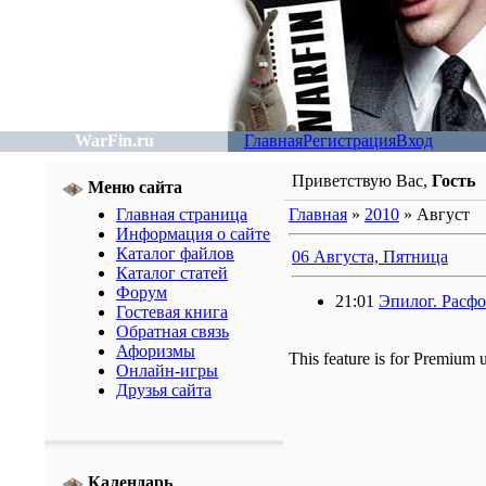
WarFin.ru
Главная
Регистрация
Вход
Приветствую Вас
,
Гость
Меню сайта
Главная страница
Главная
»
2010
»
Август
Информация о сайте
Каталог файлов
06 Августа, Пятница
Каталог статей
Форум
21:01
Эпилог. Расф
Гостевая книга
Обратная связь
Афоризмы
This feature is for Premium 
Онлайн-игры
Друзья сайта
Календарь