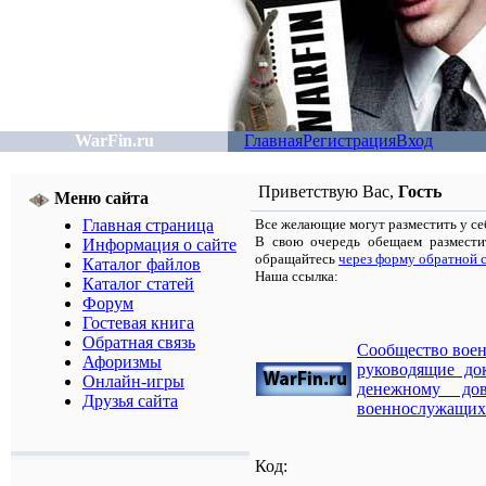
WarFin.ru
Главная
Регистрация
Вход
Приветствую Вас
,
Гость
Меню сайта
Главная страница
Все желающие могут разместить у себ
В свою очередь обещаем размести
Информация о сайте
обращайтесь
через форму обратной 
Каталог файлов
Наша ссылка:
Каталог статей
Форум
Гостевая книга
Обратная связь
Сообщество вое
Афоризмы
руководящие до
Онлайн-игры
денежному до
Друзья сайта
военнослужащих
Код: