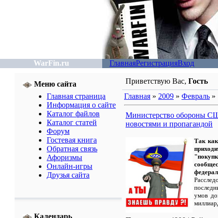
WarFin.ru
Главная
Регистрация
Вход
Приветствую Вас
,
Гость
Меню сайта
Главная страница
Главная
»
2009
»
Февраль
»
Информация о сайте
Каталог файлов
Министерство обороны СШ
Каталог статей
новостями и пропагандой
Форум
Гостевая книга
Так как
Обратная связь
приходи
"покуп
Афоризмы
сообщ
Онлайн-игры
федерал
Друзья сайта
Расслед
последн
умов до
миллиард
Календарь