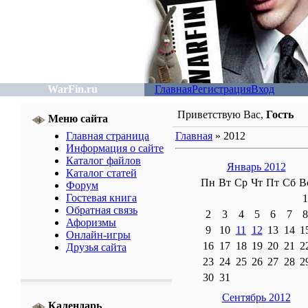
WarFin.ru
Главная
Регистрация
Вход
Приветствую Вас
,
Гость
Меню сайта
Главная страница
Главная
»
2012
Информация о сайте
Каталог файлов
Январь 2012
Каталог статей
Пн
Вт
Ср
Чт
Пт
Сб
В
Форум
Гостевая книга
1
Обратная связь
2
3
4
5
6
7
8
Афоризмы
9
10
11
12
13
14
1
Онлайн-игры
16
17
18
19
20
21
2
Друзья сайта
23
24
25
26
27
28
2
30
31
Сентябрь 2012
Календарь